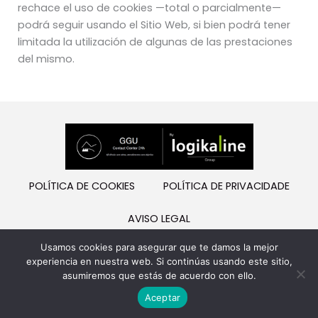
rechace el uso de cookies —total o parcialmente—
podrá seguir usando el Sitio Web, si bien podrá tener
limitada la utilización de algunas de las prestaciones
del mismo.
POLÍTICA DE COOKIES
POLÍTICA DE PRIVACIDADE
AVISO LEGAL
L
Usamos cookies para asegurar que te damos la mejor
i
experiencia en nuestra web. Si continúas usando este sitio,
n
asumiremos que estás de acuerdo con ello.
Copyright 2025
k
Aceptar
e